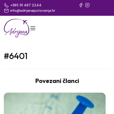
+385 91 487 2244
info@adrijanaputovanja.hr
#6401
Povezani članci