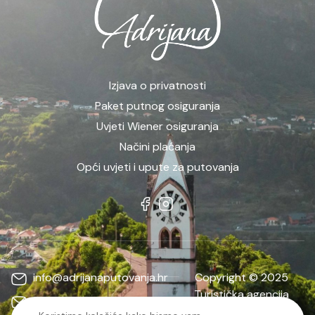
Izjava o privatnosti
Paket putnog osiguranja
Uvjeti Wiener osiguranja
Načini plaćanja
Opći uvjeti i upute za putovanja
info@adrijanaputovanja.hr
Copyright © 2025
Turistička agencija
d.matkovic@adrijanaputovanja.hr
ADRIJANA | Sva prava