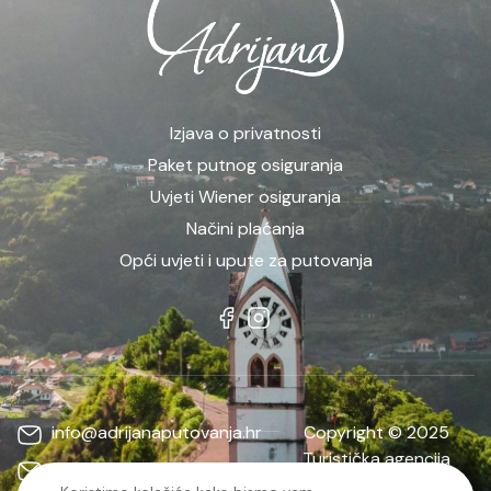
Izjava o privatnosti
Paket putnog osiguranja
Uvjeti Wiener osiguranja
Načini plaćanja
Opći uvjeti i upute za putovanja
info@adrijanaputovanja.hr
Copyright © 2025
Turistička agencija
d.matkovic@adrijanaputovanja.hr
ADRIJANA | Sva prava