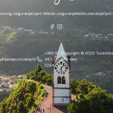
putnog osiguranja
Uvjeti Wiener osiguranja
Načini plaćanja
Opći 
+385 91
Copyright © 2025 Turistička
drijanaputovanja.hr
487
MO-dev
2244