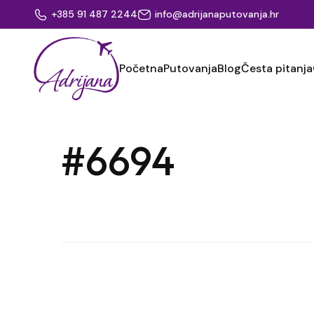
+385 91 487 2244
info@adrijanaputovanja.hr
Početna
Putovanja
Blog
Česta pitanja
#6694