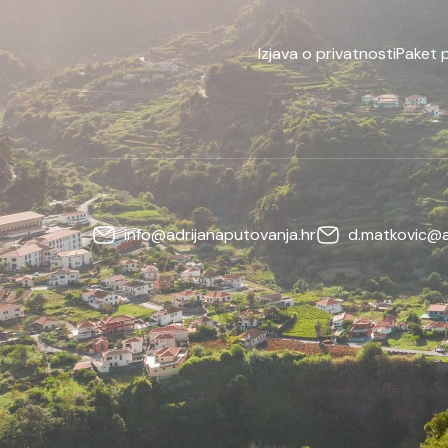
Izjava o privatnosti
Paket 
info@adrijanaputovanja.hr
d.matkovic@a