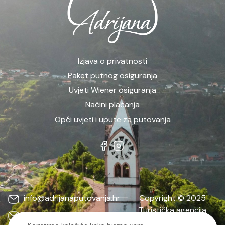
Izjava o privatnosti
Paket putnog osiguranja
Uvjeti Wiener osiguranja
Načini plaćanja
Opći uvjeti i upute za putovanja
info@adrijanaputovanja.hr
Copyright © 2025
Turistička agencija
d.matkovic@adrijanaputovanja.hr
ADRIJANA | Sva prava