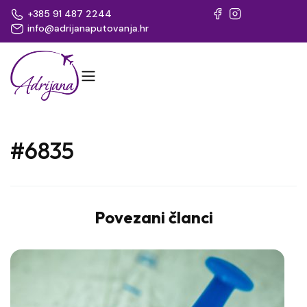
+385 91 487 2244
info@adrijanaputovanja.hr
#6835
Povezani članci