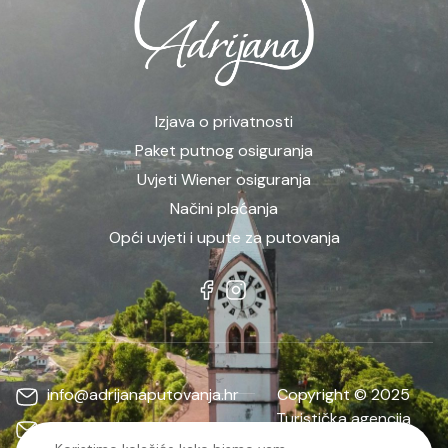
Izjava o privatnosti
Paket putnog osiguranja
Uvjeti Wiener osiguranja
Načini plaćanja
Opći uvjeti i upute za putovanja
info@adrijanaputovanja.hr
Copyright © 2025
Turistička agencija
d.matkovic@adrijanaputovanja.hr
ADRIJANA | Sva prava