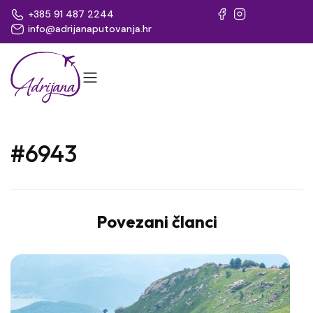
+385 91 487 2244
info@adrijanaputovanja.hr
#6943
Povezani članci