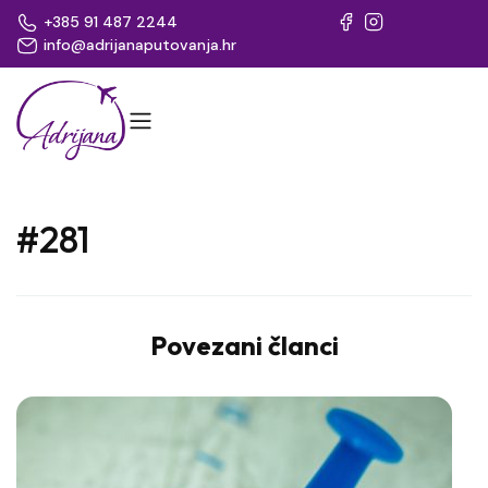
+385 91 487 2244
info@adrijanaputovanja.hr
#281
Povezani članci