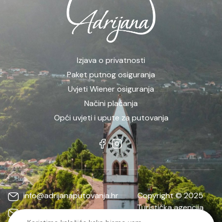
Izjava o privatnosti
Paket putnog osiguranja
Uvjeti Wiener osiguranja
Načini plaćanja
Opći uvjeti i upute za putovanja
info@adrijanaputovanja.hr
Copyright © 2025
Turistička agencija
d.matkovic@adrijanaputovanja.hr
ADRIJANA | Sva prava