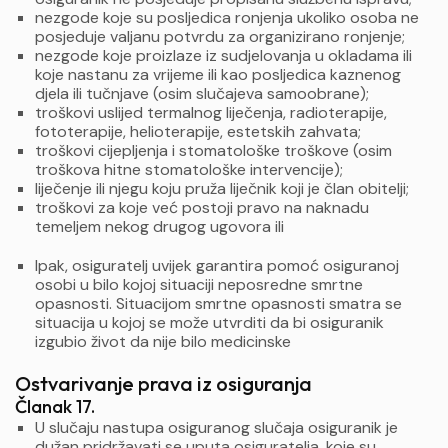
nezgode koje su posljedica ronjenja ukoliko osoba ne
posjeduje valjanu potvrdu za organizirano ronjenje;
nezgode koje proizlaze iz sudjelovanja u okladama ili
koje nastanu za vrijeme ili kao posljedica kaznenog
djela ili tučnjave (osim slučajeva samoobrane);
troškovi uslijed termalnog liječenja, radioterapije,
fototerapije, helioterapije, estetskih zahvata;
troškovi cijepljenja i stomatološke troškove (osim
troškova hitne stomatološke intervencije);
liječenje ili njegu koju pruža liječnik koji je član obitelji;
troškovi za koje već postoji pravo na naknadu
temeljem nekog drugog ugovora ili
Ipak, osiguratelj uvijek garantira pomoć osiguranoj
osobi u bilo kojoj situaciji neposredne smrtne
opasnosti. Situacijom smrtne opasnosti smatra se
situacija u kojoj se može utvrditi da bi osiguranik
izgubio život da nije bilo medicinske
Ostvarivanje prava iz osiguranja
Članak 17.
U slučaju nastupa osiguranog slučaja osiguranik je
dužan pridržavati se uputa osiguratelja, koje su