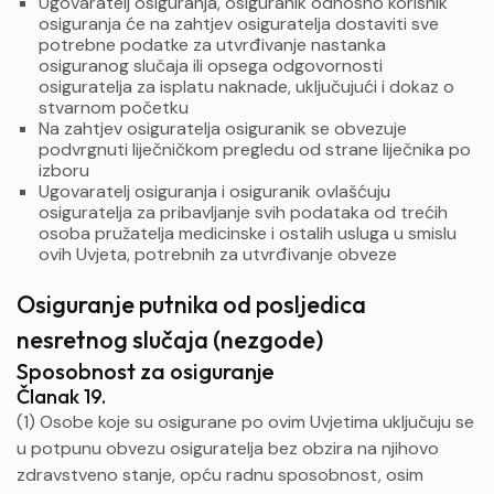
Ugovaratelj osiguranja, osiguranik odnosno korisnik
osiguranja će na zahtjev osiguratelja dostaviti sve
potrebne podatke za utvrđivanje nastanka
osiguranog slučaja ili opsega odgovornosti
osiguratelja za isplatu naknade, uključujući i dokaz o
stvarnom početku
Na zahtjev osiguratelja osiguranik se obvezuje
podvrgnuti liječničkom pregledu od strane liječnika po
izboru
Ugovaratelj osiguranja i osiguranik ovlašćuju
osiguratelja za pribavljanje svih podataka od trećih
osoba pružatelja medicinske i ostalih usluga u smislu
ovih Uvjeta, potrebnih za utvrđivanje obveze
Osiguranje putnika od posljedica
nesretnog slučaja (nezgode)
Sposobnost za osiguranje
Članak 19.
(1) Osobe koje su osigurane po ovim Uvjetima uključuju se
u potpunu obvezu osiguratelja bez obzira na njihovo
zdravstveno stanje, opću radnu sposobnost, osim