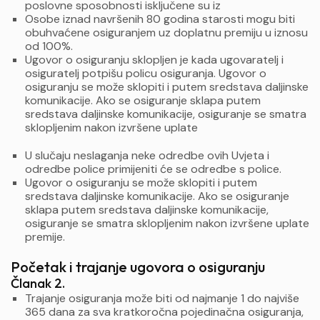
poslovne sposobnosti isključene su iz
Osobe iznad navršenih 80 godina starosti mogu biti
obuhvaćene osiguranjem uz doplatnu premiju u iznosu
od 100%.
Ugovor o osiguranju sklopljen je kada ugovaratelj i
osiguratelj potpišu policu osiguranja. Ugovor o
osiguranju se može sklopiti i putem sredstava daljinske
komunikacije. Ako se osiguranje sklapa putem
sredstava daljinske komunikacije, osiguranje se smatra
sklopljenim nakon izvršene uplate
U slučaju neslaganja neke odredbe ovih Uvjeta i
odredbe police primijeniti će se odredbe s police.
Ugovor o osiguranju se može sklopiti i putem
sredstava daljinske komunikacije. Ako se osiguranje
sklapa putem sredstava daljinske komunikacije,
osiguranje se smatra sklopljenim nakon izvršene uplate
premije.
Početak i trajanje ugovora o osiguranju
Članak 2.
Trajanje osiguranja može biti od najmanje 1 do najviše
365 dana za sva kratkoročna pojedinačna osiguranja,