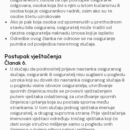
odgovara, osoba koja živi s njim u istom kućanstvu ili
osoba koja je osiguranikov radnik, osim ako su te
osobe štetu uzrokovale
Ako je pak koja osoba od spomenutih u prethodnom
stavku bila osigurana, osiguratelj može tražiti od
njezina osiguratelja naknadu iznosa koji je isplatio
Odredbe ovog članka ne odnose se na osiguranje
putnika od posljedica nesretnog slučaja.
Postupak vještačenja
Članak 6.
U slučaju da podnositelj prijave nastanka osiguranog
slučaja, osiguranik ili osiguratelj nisu suglasni u pogledu
uzroka koji su doveli do nastanka osiguranog slučaja ili
u pogledu visine obveze osiguratelja, utvrđivanje
spornih činjenica može se provesti vještačenjem
putem vještaka ovlaštenog za utvrđivanje spornih
činjenica i pitanja koja su postala sporna među
strankama. U tom slučaju jednog vještaka imenuje
osiguratelj, a drugog suprotna strana. Prije vještačenja
imenovani vještaci određuju trećeg vještaka koji će
dati svoje stručno mišljenje samo u pogledu onih
činjenica o kojima njihovi nalazi i mišljenja