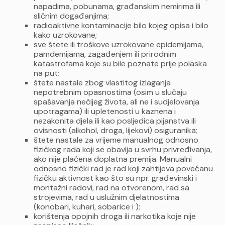
napadima, pobunama, građanskim nemirima ili
sličnim događanjima;
radioaktivne kontaminacije bilo kojeg opisa i bilo
kako uzrokovane;
sve štete ili troškove uzrokovane epidemijama,
pamdemijama, zagađenjem ili prirodnim
katastrofama koje su bile poznate prije polaska
na put;
štete nastale zbog vlastitog izlaganja
nepotrebnim opasnostima (osim u slučaju
spašavanja nečijeg života, ali ne i sudjelovanja
upotragama) ili upletenosti u kaznena i
nezakonita djela ili kao posljedica pijanstva ili
ovisnosti (alkohol, droga, lijekovi) osiguranika;
štete nastale za vrijeme manualnog odnosno
fizičkog rada koji se obavlja u svrhu privređivanja,
ako nije plaćena doplatna premija. Manualni
odnosno fizički rad je rad koji zahtijeva povećanu
fizičku aktivnost kao što su npr. građevinski i
montažni radovi, rad na otvorenom, rad sa
strojevima, rad u uslužnim djelatnostima
(konobari, kuhari, sobarice i );
korištenja opojnih droga ili narkotika koje nije