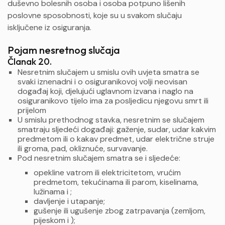
duševno bolesnih osoba i osoba potpuno lišenih
poslovne sposobnosti, koje su u svakom slučaju
isključene iz osiguranja.
Pojam nesretnog slučaja
Članak 20.
Nesretnim slučajem u smislu ovih uvjeta smatra se
svaki iznenadni i o osiguranikovoj volji neovisan
događaj koji, djelujući uglavnom izvana i naglo na
osiguranikovo tijelo ima za posljedicu njegovu smrt ili
prijelom
U smislu prethodnog stavka, nesretnim se slučajem
smatraju sljedeći događaji: gaženje, sudar, udar kakvim
predmetom ili o kakav predmet, udar električne struje
ili groma, pad, okliznuće, survavanje.
Pod nesretnim slučajem smatra se i sljedeće:
opekline vatrom ili elektricitetom, vrućim
predmetom, tekućinama ili parom, kiselinama,
lužinama i ;
davljenje i utapanje;
gušenje ili ugušenje zbog zatrpavanja (zemljom,
pijeskom i );