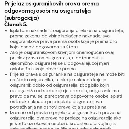
Prijelaz osiguranikovih prava prema
odgovornoj osobi na osiguratelja
(subrogacija)
Članak 5.
Isplatom naknade iz osiguranja prelaze na osiguratelja,
prema zakonu, do visine isplaćene naknade, sva
osiguranikova prava prema osobi koja je prema bilo
kojoj osnovi odgovorna za štetu.
Ako je osiguranikovom krivnjom onemogućen ovaj
prijelaz prava na osiguratelja, u potpunosti ili
djelomično, osiguratelj se u odgovarajućoj mjeri
oslobađa i svoje obveze prema
Prijelaz prava s osiguranika na osiguratelja ne može biti
na štetu osiguranika, te ako je naknada koju je
osiguranik dobio od osiguratelja, zbog bilo kojih
razloga niža od štete koju je pretrpio, osiguranik ima
pravo da mu se iz sredstava odgovorne osobe isplati
ostatak naknade prije isplate osigurateljeva
potraživanja na osnovi prava koja su prešla na
Iznimno od pravila o prijelazu osiguranikovih prava na
osiguratelja, ova prava ne prelaze na osiguratelja ako
je štetu uzrokovala osoba u srodstvu u prvoj liniji s
osiguranikom, osoba za čije postupke osiguranik