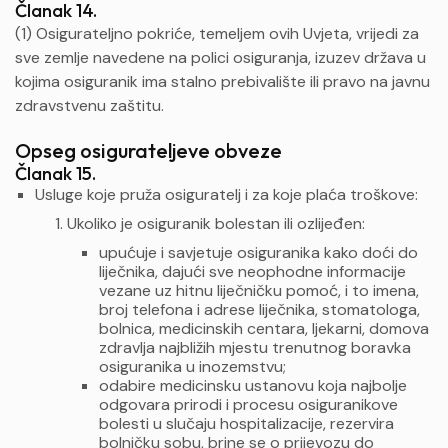
Članak 14.
(1) Osigurateljno pokriće, temeljem ovih Uvjeta, vrijedi za
sve zemlje navedene na polici osiguranja, izuzev država u
kojima osiguranik ima stalno prebivalište ili pravo na javnu
zdravstvenu zaštitu.
Opseg osigurateljeve obveze
Članak 15.
Usluge koje pruža osiguratelj i za koje plaća troškove:
Ukoliko je osiguranik bolestan ili ozlijeđen:
upućuje i savjetuje osiguranika kako doći do
liječnika, dajući sve neophodne informacije
vezane uz hitnu liječničku pomoć, i to imena,
broj telefona i adrese liječnika, stomatologa,
bolnica, medicinskih centara, ljekarni, domova
zdravlja najbližih mjestu trenutnog boravka
osiguranika u inozemstvu;
odabire medicinsku ustanovu koja najbolje
odgovara prirodi i procesu osiguranikove
bolesti u slučaju hospitalizacije, rezervira
bolničku sobu, brine se o prijevozu do