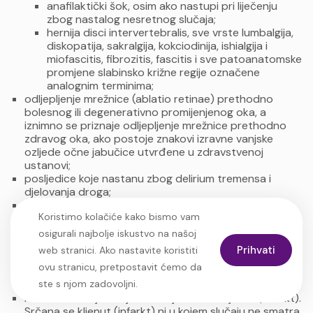
anafilaktički šok, osim ako nastupi pri liječenju
zbog nastalog nesretnog slučaja;
hernija disci intervertebralis, sve vrste lumbalgija,
diskopatija, sakralgija, kokciodinija, ishialgija i
miofascitis, fibrozitis, fascitis i sve patoanatomske
promjene slabinsko križne regije označene
analognim terminima;
odljepljenje mrežnice (ablatio retinae) prethodno
bolesnog ili degenerativno promijenjenog oka, a
iznimno se priznaje odljepljenje mrežnice prethodno
zdravog oka, ako postoje znakovi izravne vanjske
ozljede očne jabučice utvrđene u zdravstvenoj
ustanovi;
posljedice koje nastanu zbog delirium tremensa i
djelovanja droga;
posljedice medicinskih, posebice operativnih zahvata,
Koristimo kolačiće kako bismo vam
koji se poduzimaju radi liječenja ili preventive radi
sprječavanja bolesti, osim ako su te posljedice
osigurali najbolje iskustvo na našoj
nastupile zbog dokazane pogreške medicinskog
Prihvati
web stranici. Ako nastavite koristiti
osoblja (vitium artis);
ovu stranicu, pretpostavit ćemo da
patološke promjene kostiju i patološki prijelomi kao ni
ste s njom zadovoljni.
stres frakture;
nesretni slučajevi koje uzrokuje srčana kljenut (infarkt).
Srčana se kljenut (infarkt) ni u kojem slučaju ne smatra