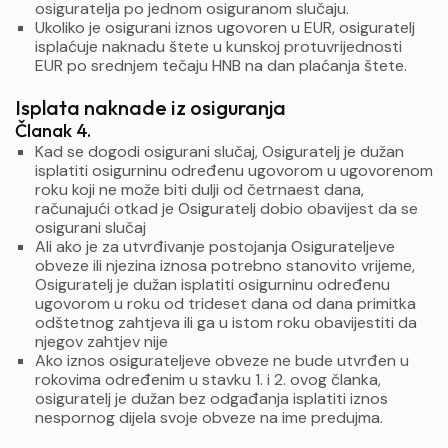
osiguratelja po jednom osiguranom slučaju.
Ukoliko je osigurani iznos ugovoren u EUR, osiguratelj
isplaćuje naknadu štete u kunskoj protuvrijednosti
EUR po srednjem tečaju HNB na dan plaćanja štete.
Isplata naknade iz osiguranja
Članak 4.
Kad se dogodi osigurani slučaj, Osiguratelj je dužan
isplatiti osigurninu određenu ugovorom u ugovorenom
roku koji ne može biti dulji od četrnaest dana,
računajući otkad je Osiguratelj dobio obavijest da se
osigurani slučaj
Ali ako je za utvrđivanje postojanja Osigurateljeve
obveze ili njezina iznosa potrebno stanovito vrijeme,
Osiguratelj je dužan isplatiti osigurninu određenu
ugovorom u roku od trideset dana od dana primitka
odštetnog zahtjeva ili ga u istom roku obavijestiti da
njegov zahtjev nije
Ako iznos osigurateljeve obveze ne bude utvrđen u
rokovima određenim u stavku 1. i 2. ovog članka,
osiguratelj je dužan bez odgađanja isplatiti iznos
nespornog dijela svoje obveze na ime predujma.