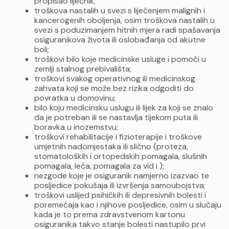
propisao liječnik;
troškova nastalih u svezi s liječenjem malignih i
kancerogenih oboljenja, osim troškova nastalih u
svezi s poduzimanjem hitnih mjera radi spašavanja
osiguranikova života ili oslobađanja od akutne
boli;
troškovi bilo koje medicinske usluge i pomoći u
zemlji stalnog prebivališta;
troškovi svakog operativnog ili medicinskog
zahvata koji se može bez rizika odgoditi do
povratka u domovinu;
bilo koju medicinsku uslugu ili lijek za koji se znalo
da je potreban ili se nastavlja tijekom puta ili
boravka u inozemstvu;
troškovi rehabilitacije i fizioterapije i troškove
umjetnih nadomjestaka ili slično (proteza,
stomatoloških i ortopedskih pomagala, slušnih
pomagala, leća, pomagala za vid i );
nezgode koje je osiguranik namjerno izazvao te
posljedice pokušaja ili izvršenja samoubojstva;
troškovi uslijed psihičkih ili depresivnih bolesti i
poremećaja kao i njihove posljedice, osim u slučaju
kada je to prema zdravstvenom kartonu
osiguranika takvo stanje bolesti nastupilo prvi