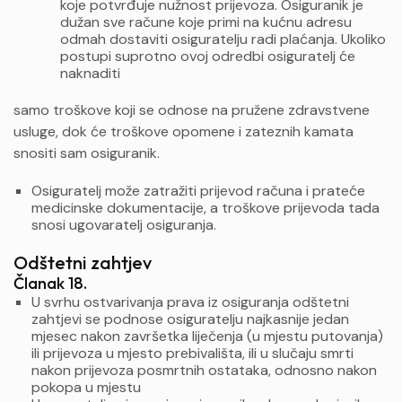
koje potvrđuje nužnost prijevoza. Osiguranik je
dužan sve račune koje primi na kućnu adresu
odmah dostaviti osiguratelju radi plaćanja. Ukoliko
postupi suprotno ovoj odredbi osiguratelj će
naknaditi
samo troškove koji se odnose na pružene zdravstvene
usluge, dok će troškove opomene i zateznih kamata
snositi sam osiguranik.
Osiguratelj može zatražiti prijevod računa i prateće
medicinske dokumentacije, a troškove prijevoda tada
snosi ugovaratelj osiguranja.
Odštetni zahtjev
Članak 18.
U svrhu ostvarivanja prava iz osiguranja odštetni
zahtjevi se podnose osiguratelju najkasnije jedan
mjesec nakon završetka liječenja (u mjestu putovanja)
ili prijevoza u mjesto prebivališta, ili u slučaju smrti
nakon prijevoza posmrtnih ostataka, odnosno nakon
pokopa u mjestu