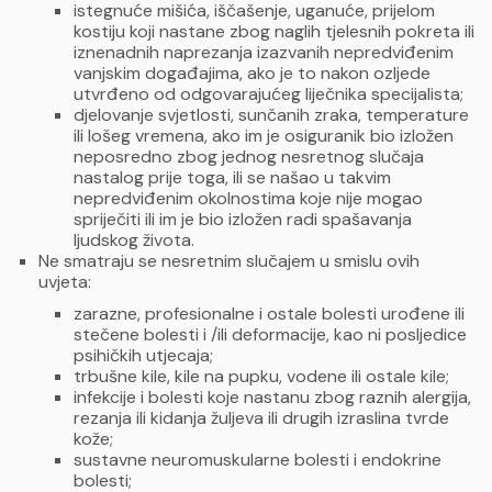
istegnuće mišića, iščašenje, uganuće, prijelom
kostiju koji nastane zbog naglih tjelesnih pokreta ili
iznenadnih naprezanja izazvanih nepredviđenim
vanjskim događajima, ako je to nakon ozljede
utvrđeno od odgovarajućeg liječnika specijalista;
djelovanje svjetlosti, sunčanih zraka, temperature
ili lošeg vremena, ako im je osiguranik bio izložen
neposredno zbog jednog nesretnog slučaja
nastalog prije toga, ili se našao u takvim
nepredviđenim okolnostima koje nije mogao
spriječiti ili im je bio izložen radi spašavanja
ljudskog života.
Ne smatraju se nesretnim slučajem u smislu ovih
uvjeta:
zarazne, profesionalne i ostale bolesti urođene ili
stečene bolesti i /ili deformacije, kao ni posljedice
psihičkih utjecaja;
trbušne kile, kile na pupku, vodene ili ostale kile;
infekcije i bolesti koje nastanu zbog raznih alergija,
rezanja ili kidanja žuljeva ili drugih izraslina tvrde
kože;
sustavne neuromuskularne bolesti i endokrine
bolesti;