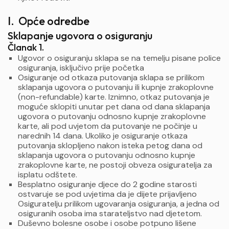
I. Opće odredbe
Sklapanje ugovora o osiguranju
Članak 1.
Ugovor o osiguranju sklapa se na temelju pisane police
osiguranja, isključivo prije početka
Osiguranje od otkaza putovanja sklapa se prilikom
sklapanja ugovora o putovanju ili kupnje zrakoplovne
(non-refundable) karte. Iznimno, otkaz putovanja je
moguće sklopiti unutar pet dana od dana sklapanja
ugovora o putovanju odnosno kupnje zrakoplovne
karte, ali pod uvjetom da putovanje ne počinje u
narednih 14 dana. Ukoliko je osiguranje otkaza
putovanja sklopljeno nakon isteka petog dana od
sklapanja ugovora o putovanju odnosno kupnje
zrakoplovne karte, ne postoji obveza osiguratelja za
isplatu odštete.
Besplatno osiguranje djece do 2 godine starosti
ostvaruje se pod uvjetima da je dijete prijavljeno
Osiguratelju prilikom ugovaranja osiguranja, a jedna od
osiguranih osoba ima starateljstvo nad djetetom.
Duševno bolesne osobe i osobe potpuno lišene