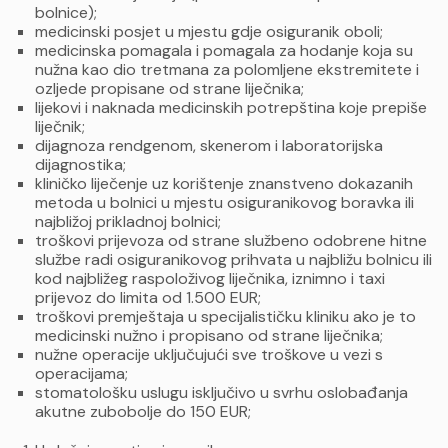
bolnice);
medicinski posjet u mjestu gdje osiguranik oboli;
medicinska pomagala i pomagala za hodanje koja su
nužna kao dio tretmana za polomljene ekstremitete i
ozljede propisane od strane liječnika;
lijekovi i naknada medicinskih potrepština koje prepiše
liječnik;
dijagnoza rendgenom, skenerom i laboratorijska
dijagnostika;
kliničko liječenje uz korištenje znanstveno dokazanih
metoda u bolnici u mjestu osiguranikovog boravka ili
najbližoj prikladnoj bolnici;
troškovi prijevoza od strane službeno odobrene hitne
službe radi osiguranikovog prihvata u najbližu bolnicu ili
kod najbližeg raspoloživog liječnika, iznimno i taxi
prijevoz do limita od 1.500 EUR;
troškovi premještaja u specijalističku kliniku ako je to
medicinski nužno i propisano od strane liječnika;
nužne operacije uključujući sve troškove u vezi s
operacijama;
stomatološku uslugu isključivo u svrhu oslobađanja
akutne zubobolje do 150 EUR;