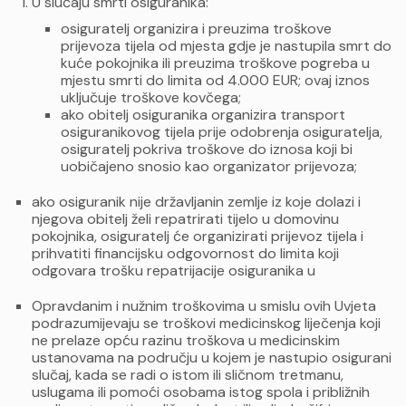
U slučaju smrti osiguranika:
osiguratelj organizira i preuzima troškove
prijevoza tijela od mjesta gdje je nastupila smrt do
kuće pokojnika ili preuzima troškove pogreba u
mjestu smrti do limita od 4.000 EUR; ovaj iznos
uključuje troškove kovčega;
ako obitelj osiguranika organizira transport
osiguranikovog tijela prije odobrenja osiguratelja,
osiguratelj pokriva troškove do iznosa koji bi
uobičajeno snosio kao organizator prijevoza;
ako osiguranik nije državljanin zemlje iz koje dolazi i
njegova obitelj želi repatrirati tijelo u domovinu
pokojnika, osiguratelj će organizirati prijevoz tijela i
prihvatiti financijsku odgovornost do limita koji
odgovara trošku repatrijacije osiguranika u
Opravdanim i nužnim troškovima u smislu ovih Uvjeta
podrazumijevaju se troškovi medicinskog liječenja koji
ne prelaze opću razinu troškova u medicinskim
ustanovama na području u kojem je nastupio osigurani
slučaj, kada se radi o istom ili sličnom tretmanu,
uslugama ili pomoći osobama istog spola i približnih