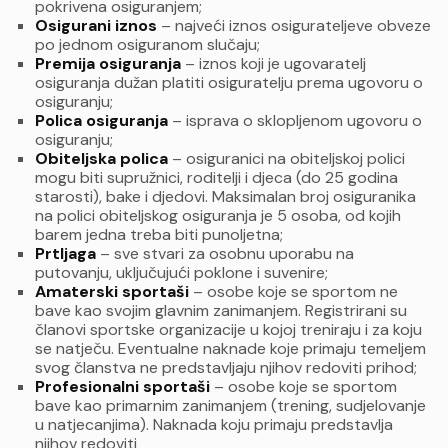
pokrivena osiguranjem;
Osigurani iznos
– najveći iznos osigurateljeve obveze
po jednom osiguranom slučaju;
Premija osiguranja
– iznos koji je ugovaratelj
osiguranja dužan platiti osiguratelju prema ugovoru o
osiguranju;
Polica osiguranja
– isprava o sklopljenom ugovoru o
osiguranju;
Obiteljska polica
– osiguranici na obiteljskoj polici
mogu biti supružnici, roditelji i djeca (do 25 godina
starosti), bake i djedovi. Maksimalan broj osiguranika
na polici obiteljskog osiguranja je 5 osoba, od kojih
barem jedna treba biti punoljetna;
Prtljaga
– sve stvari za osobnu uporabu na
putovanju, uključujući poklone i suvenire;
Amaterski sportaši
– osobe koje se sportom ne
bave kao svojim glavnim zanimanjem. Registrirani su
članovi sportske organizacije u kojoj treniraju i za koju
se natječu. Eventualne naknade koje primaju temeljem
svog članstva ne predstavljaju njihov redoviti prihod;
Profesionalni sportaši
– osobe koje se sportom
bave kao primarnim zanimanjem (trening, sudjelovanje
u natjecanjima). Naknada koju primaju predstavlja
njihov redoviti