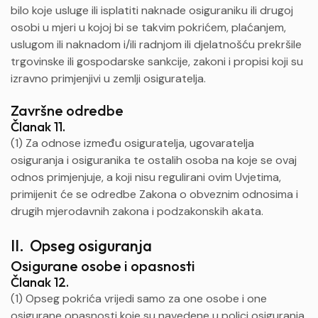
bilo koje usluge ili isplatiti naknade osiguraniku ili drugoj
osobi u mjeri u kojoj bi se takvim pokrićem, plaćanjem,
uslugom ili naknadom i/ili radnjom ili djelatnošću prekršile
trgovinske ili gospodarske sankcije, zakoni i propisi koji su
izravno primjenjivi u zemlji osiguratelja.
Završne odredbe
Članak 11.
(1) Za odnose između osiguratelja, ugovaratelja
osiguranja i osiguranika te ostalih osoba na koje se ovaj
odnos primjenjuje, a koji nisu regulirani ovim Uvjetima,
primijenit će se odredbe Zakona o obveznim odnosima i
drugih mjerodavnih zakona i podzakonskih akata.
II. Opseg osiguranja
Osigurane osobe i opasnosti
Članak 12.
(1) Opseg pokrića vrijedi samo za one osobe i one
osigurane opasnosti koje su navedene u polici osiguranja.