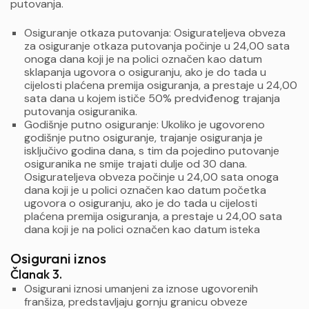
putovanja.
Osiguranje otkaza putovanja: Osigurateljeva obveza
za osiguranje otkaza putovanja počinje u 24,00 sata
onoga dana koji je na polici označen kao datum
sklapanja ugovora o osiguranju, ako je do tada u
cijelosti plaćena premija osiguranja, a prestaje u 24,00
sata dana u kojem ističe 50% predviđenog trajanja
putovanja osiguranika.
Godišnje putno osiguranje: Ukoliko je ugovoreno
godišnje putno osiguranje, trajanje osiguranja je
isključivo godina dana, s tim da pojedino putovanje
osiguranika ne smije trajati dulje od 30 dana.
Osigurateljeva obveza počinje u 24,00 sata onoga
dana koji je u polici označen kao datum početka
ugovora o osiguranju, ako je do tada u cijelosti
plaćena premija osiguranja, a prestaje u 24,00 sata
dana koji je na polici označen kao datum isteka
Osigurani iznos
Članak 3.
Osigurani iznosi umanjeni za iznose ugovorenih
franšiza, predstavljaju gornju granicu obveze