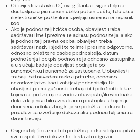
Obavijesti iz stavka (2) ovog članka osiguratelju se
dostavljaju u pismenom obliku putem pošte, telefaksa
ili elektroničke pošte ili se izjavljuju usmeno na zapisnik
kod
Ako je podnositelj fizička osoba, obavijest treba
sadržavati ime i prezime te adresu podnositelja, a ako
je podnositelj pravna osoba, obavijest treba
sadržavati naziv i sjedište te ime i prezime odgovorne,
odnosno ovlaštene osobe podnositelja, datum
podnošenja i potpis podnositelja odnosno zastupnika,
a u slučaju kada je obavijest podnijeta po
punomoćniku i punomoć za zastupanje. U obavijesti
trebaju biti navedeni razlozi pritužbe, odnosno
nezadovoljstva, kao i zahtjevi podnositelja. Uz
obavijest po mogućnosti trebaju biti priloženi i dokazi
kojima se potvrđuju navodi iz obavijesti i/ili eventualni
dokazi koji nisu bili razmatrani u postupku u kojem je
donesena odluka zbog koje se pritužba podnosi te
prijedlozi za izvođenje dokaza ako podnositelj smatra
da se trebaju
Osiguratelj će razmotriti pritužbu podnositelja i ispitati
sve raspoložive dokaze te dostaviti odgovor