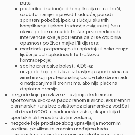
puta;
posljedice trudnoće ili komplikacija u trudnoći,
osobito: namjerni prekid trudnoće, porod i
spontani pobačaj. Ipak, u slučaju akutnih
komplikacija tijekom trudnoće osiguratelj će u
okviru police naknaditi trošak prve medicinske
intervencije koja je potrebna da bi se otklonila
opasnost po život majke i/ili djeteta;
medicinski potpomognutu oplodnju ili neko drugo
liječenje od neplodnosti te troškove
kontracepcije;
spolno prenosive bolesti, AIDS-a;
nezgode koje proizlaze iz bavljenja sportovima na
amaterskoj i profesionalnoj osnovi bilo da se radi
o natjecanjima ili treninzima, ako nije plaćena
doplatna premija;
nezgode koje proizlaze iz bavljenja ekstremnim
sportovima, skokova padobranom ili slično, ekstremnih
planinarskih tura bez ovlaštenog planinarskog vodiča i
onih iznad 6.000 m nadmorske visine, ekspedicija i
sportskih aktivnosti u divljim vodama;
nezgode koje proizlaze zbog upravljanja motornim
vozilima, plovilima te zračnim uređajima kada
osiguranik ne posjeduje propisanu službenu ispravu;