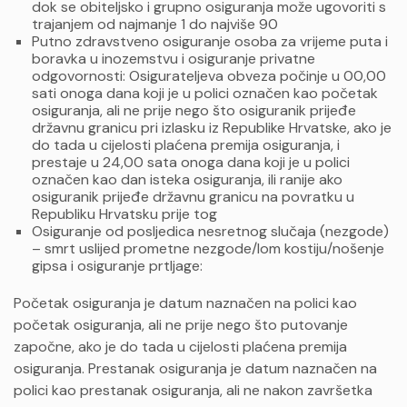
dok se obiteljsko i grupno osiguranja može ugovoriti s
trajanjem od najmanje 1 do najviše 90
Putno zdravstveno osiguranje osoba za vrijeme puta i
boravka u inozemstvu i osiguranje privatne
odgovornosti: Osigurateljeva obveza počinje u 00,00
sati onoga dana koji je u polici označen kao početak
osiguranja, ali ne prije nego što osiguranik prijeđe
državnu granicu pri izlasku iz Republike Hrvatske, ako je
do tada u cijelosti plaćena premija osiguranja, i
prestaje u 24,00 sata onoga dana koji je u polici
označen kao dan isteka osiguranja, ili ranije ako
osiguranik prijeđe državnu granicu na povratku u
Republiku Hrvatsku prije tog
Osiguranje od posljedica nesretnog slučaja (nezgode)
– smrt uslijed prometne nezgode/lom kostiju/nošenje
gipsa i osiguranje prtljage:
Početak osiguranja je datum naznačen na polici kao
početak osiguranja, ali ne prije nego što putovanje
započne, ako je do tada u cijelosti plaćena premija
osiguranja. Prestanak osiguranja je datum naznačen na
polici kao prestanak osiguranja, ali ne nakon završetka