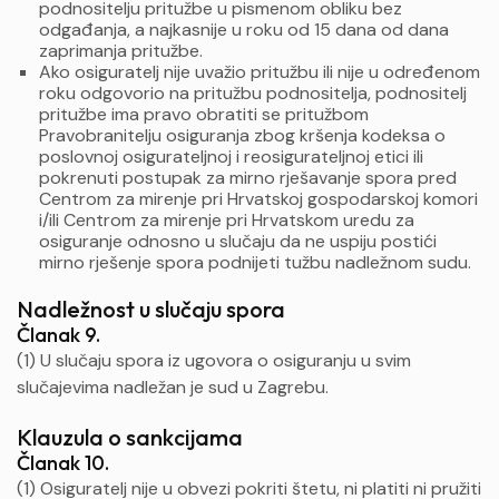
podnositelju pritužbe u pismenom obliku bez
odgađanja, a najkasnije u roku od 15 dana od dana
zaprimanja pritužbe.
Ako osiguratelj nije uvažio pritužbu ili nije u određenom
roku odgovorio na pritužbu podnositelja, podnositelj
pritužbe ima pravo obratiti se pritužbom
Pravobranitelju osiguranja zbog kršenja kodeksa o
poslovnoj osigurateljnoj i reosigurateljnoj etici ili
pokrenuti postupak za mirno rješavanje spora pred
Centrom za mirenje pri Hrvatskoj gospodarskoj komori
i/ili Centrom za mirenje pri Hrvatskom uredu za
osiguranje odnosno u slučaju da ne uspiju postići
mirno rješenje spora podnijeti tužbu nadležnom sudu.
Nadležnost u slučaju spora
Članak 9.
(1) U slučaju spora iz ugovora o osiguranju u svim
slučajevima nadležan je sud u Zagrebu.
Klauzula o sankcijama
Članak 10.
(1) Osiguratelj nije u obvezi pokriti štetu, ni platiti ni pružiti