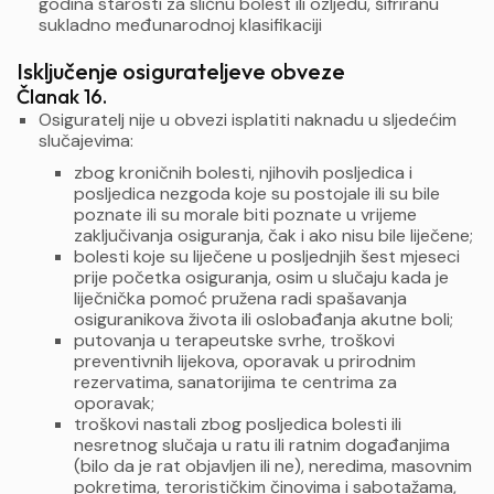
godina starosti za sličnu bolest ili ozljedu, šifriranu
sukladno međunarodnoj klasifikaciji
Isključenje osigurateljeve obveze
Članak 16.
Osiguratelj nije u obvezi isplatiti naknadu u sljedećim
slučajevima:
zbog kroničnih bolesti, njihovih posljedica i
posljedica nezgoda koje su postojale ili su bile
poznate ili su morale biti poznate u vrijeme
zaključivanja osiguranja, čak i ako nisu bile liječene;
bolesti koje su liječene u posljednjih šest mjeseci
prije početka osiguranja, osim u slučaju kada je
liječnička pomoć pružena radi spašavanja
osiguranikova života ili oslobađanja akutne boli;
putovanja u terapeutske svrhe, troškovi
preventivnih lijekova, oporavak u prirodnim
rezervatima, sanatorijima te centrima za
oporavak;
troškovi nastali zbog posljedica bolesti ili
nesretnog slučaja u ratu ili ratnim događanjima
(bilo da je rat objavljen ili ne), neredima, masovnim
pokretima, terorističkim činovima i sabotažama,