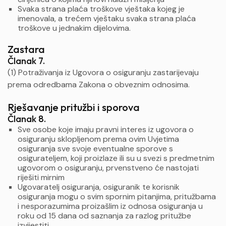
Svaka strana plaća troškove vještaka kojeg je
imenovala, a trećem vještaku svaka strana plaća
troškove u jednakim dijelovima.
Zastara
Članak 7.
(1) Potraživanja iz Ugovora o osiguranju zastarijevaju
prema odredbama Zakona o obveznim odnosima.
Rješavanje pritužbi i sporova
Članak 8.
Sve osobe koje imaju pravni interes iz ugovora o
osiguranju sklopljenom prema ovim Uvjetima
osiguranja sve svoje eventualne sporove s
osigurateljem, koji proizlaze ili su u svezi s predmetnim
ugovorom o osiguranju, prvenstveno će nastojati
riješiti mirnim
Ugovaratelj osiguranja, osiguranik te korisnik
osiguranja mogu o svim spornim pitanjima, pritužbama
i nesporazumima proizašlim iz odnosa osiguranja u
roku od 15 dana od saznanja za razlog pritužbe
izvijestiti