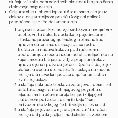
slučaju više sile, nepredviđenih okolnosti ili ograničenja
djelovanja osiguratelja.
Osiguratelj je u obvezi isplatiti štetu samo ako je uz
dokaz o osigurateljnom pokriću (original police)
predočena sljedeća dokumentacija:
originalni računi koji moraju sadržavati ime liječene
osobe, vrstu bolesti, podatke o pojedinačnim
stavkama pruženog liječničkog tretmana kao i
njihovim datumima; u slučaju da se radi o
troškovima nabave lijekova pod računom se
podrazumijeva recept izdan od strane liječnika na
kojem moraju biti jasno vidljivi propisani lijekovi,
njihova cijena i potvrda ljekarne (pečat) da je lijek
plaćen; u slučaju stomatološke usluge na računu
moraju biti navedeni podaci o liječenom zubu i
izvršenoj usluzi;
u slučaju naknade troškova za prijevoz posmrtnih
ostataka osiguranika ili njegovog pogreba u
mjestu smrti, računi moraju biti potkrijepljeni
službenom potvrdom o smrti i izvješćem
mrtvozornika iz kojeg će biti vidljiv uzrok smrti;
u slučaju prijevoza u mjesto prebivališta, računi
moraju biti potkrijepljeni medicinskim izvješćem