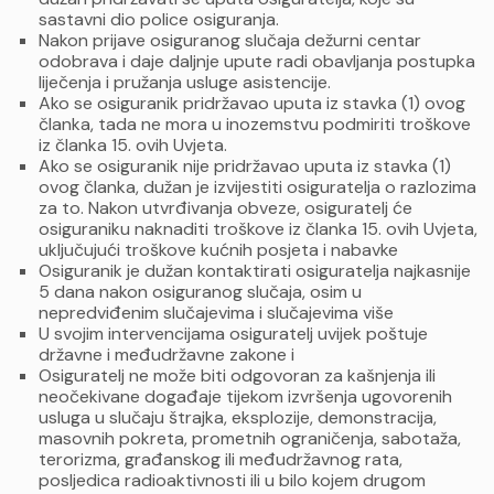
sastavni dio police osiguranja.
Nakon prijave osiguranog slučaja dežurni centar
odobrava i daje daljnje upute radi obavljanja postupka
liječenja i pružanja usluge asistencije.
Ako se osiguranik pridržavao uputa iz stavka (1) ovog
članka, tada ne mora u inozemstvu podmiriti troškove
iz članka 15. ovih Uvjeta.
Ako se osiguranik nije pridržavao uputa iz stavka (1)
ovog članka, dužan je izvijestiti osiguratelja o razlozima
za to. Nakon utvrđivanja obveze, osiguratelj će
osiguraniku naknaditi troškove iz članka 15. ovih Uvjeta,
uključujući troškove kućnih posjeta i nabavke
Osiguranik je dužan kontaktirati osiguratelja najkasnije
5 dana nakon osiguranog slučaja, osim u
nepredviđenim slučajevima i slučajevima više
U svojim intervencijama osiguratelj uvijek poštuje
državne i međudržavne zakone i
Osiguratelj ne može biti odgovoran za kašnjenja ili
neočekivane događaje tijekom izvršenja ugovorenih
usluga u slučaju štrajka, eksplozije, demonstracija,
masovnih pokreta, prometnih ograničenja, sabotaža,
terorizma, građanskog ili međudržavnog rata,
posljedica radioaktivnosti ili u bilo kojem drugom