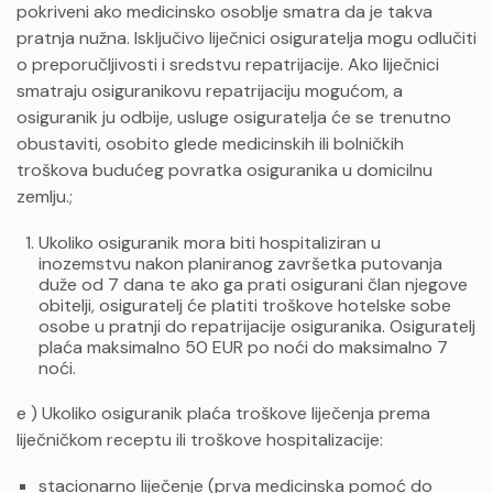
pokriveni ako medicinsko osoblje smatra da je takva
pratnja nužna. Isključivo liječnici osiguratelja mogu odlučiti
o preporučljivosti i sredstvu repatrijacije. Ako liječnici
smatraju osiguranikovu repatrijaciju mogućom, a
osiguranik ju odbije, usluge osiguratelja će se trenutno
obustaviti, osobito glede medicinskih ili bolničkih
troškova budućeg povratka osiguranika u domicilnu
zemlju.;
Ukoliko osiguranik mora biti hospitaliziran u
inozemstvu nakon planiranog završetka putovanja
duže od 7 dana te ako ga prati osigurani član njegove
obitelji, osiguratelj će platiti troškove hotelske sobe
osobe u pratnji do repatrijacije osiguranika. Osiguratelj
plaća maksimalno 50 EUR po noći do maksimalno 7
noći.
e ) Ukoliko osiguranik plaća troškove liječenja prema
liječničkom receptu ili troškove hospitalizacije:
stacionarno liječenje (prva medicinska pomoć do