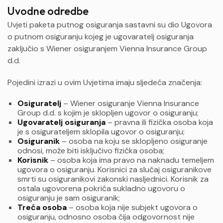
Uvodne odredbe
Uvjeti paketa putnog osiguranja sastavni su dio Ugovora
o putnom osiguranju kojeg je ugovaratelj osiguranja
zaključio s Wiener osiguranjem Vienna Insurance Group
d.d.
Pojedini izrazi u ovim Uvjetima imaju sljedeća značenja:
Osiguratelj
– Wiener osiguranje Vienna Insurance
Group d.d. s kojim je sklopljen ugovor o osiguranju;
Ugovaratelj osiguranja
– pravna ili fizička osoba koja
je s osigurateljem sklopila ugovor o osiguranju;
Osiguranik
– osoba na koju se sklopljeno osiguranje
odnosi, može biti isključivo fizička osoba;
Korisnik
– osoba koja ima pravo na naknadu temeljem
ugovora o osiguranju. Korisnici za slučaj osiguranikove
smrti su osiguranikovi zakonski nasljednici. Korisnik za
ostala ugovorena pokrića sukladno ugovoru o
osiguranju je sam osiguranik;
Treća osoba
– osoba koja nije subjekt ugovora o
osiguranju, odnosno osoba čija odgovornost nije