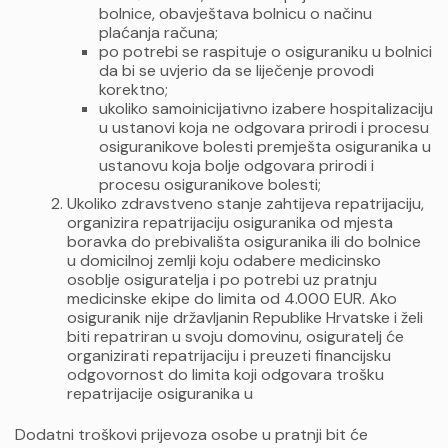
bolnice, obavještava bolnicu o načinu
plaćanja računa;
po potrebi se raspituje o osiguraniku u bolnici
da bi se uvjerio da se liječenje provodi
korektno;
ukoliko samoinicijativno izabere hospitalizaciju
u ustanovi koja ne odgovara prirodi i procesu
osiguranikove bolesti premješta osiguranika u
ustanovu koja bolje odgovara prirodi i
procesu osiguranikove bolesti;
Ukoliko zdravstveno stanje zahtijeva repatrijaciju,
organizira repatrijaciju osiguranika od mjesta
boravka do prebivališta osiguranika ili do bolnice
u domicilnoj zemlji koju odabere medicinsko
osoblje osiguratelja i po potrebi uz pratnju
medicinske ekipe do limita od 4.000 EUR. Ako
osiguranik nije državljanin Republike Hrvatske i želi
biti repatriran u svoju domovinu, osiguratelj će
organizirati repatrijaciju i preuzeti financijsku
odgovornost do limita koji odgovara trošku
repatrijacije osiguranika u
Dodatni troškovi prijevoza osobe u pratnji bit će