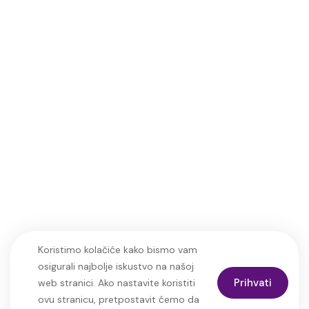
Izjava o privatnosti
Paket putnog osiguranja
Uvjeti Wiener osiguranja
Načini plaćanja
Opći uvjeti i upute za putovanja
info@adrijanaputovanja.hr
Copyright © 2025
Turistička agencija
d.matkovic@adrijanaputovanja.hr
ADRIJANA | Sva prava
Koristimo kolačiće kako bismo vam
+385 91
pridržana. | Web:
MO-
osigurali najbolje iskustvo na našoj
487 2244
dev
Prihvati
web stranici. Ako nastavite koristiti
ovu stranicu, pretpostavit ćemo da