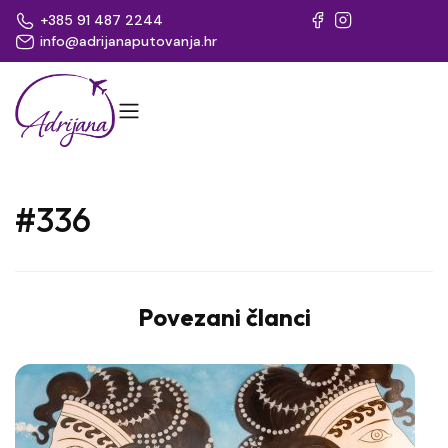
+385 91 487 2244
info@adrijanaputovanja.hr
#336
Povezani članci