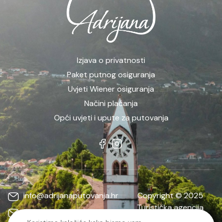
Izjava o privatnosti
Paket putnog osiguranja
Uvjeti Wiener osiguranja
Načini plaćanja
Opći uvjeti i upute za putovanja
info@adrijanaputovanja.hr
Copyright © 2025
Turistička agencija
d.matkovic@adrijanaputovanja.hr
ADRIJANA | Sva prava