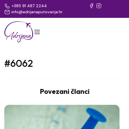
+385 91 487 2244
info@adrijanaputovanja.hr
#6062
Povezani članci