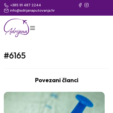
+385 91 487 2244
info@adrijanaputovanja.hr
#6165
Povezani članci