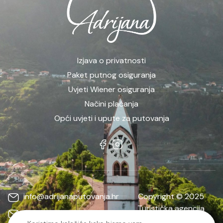
Izjava o privatnosti
Paket putnog osiguranja
Uvjeti Wiener osiguranja
Načini plaćanja
Opći uvjeti i upute za putovanja
info@adrijanaputovanja.hr
Copyright © 2025
Turistička agencija
d.matkovic@adrijanaputovanja.hr
ADRIJANA | Sva prava