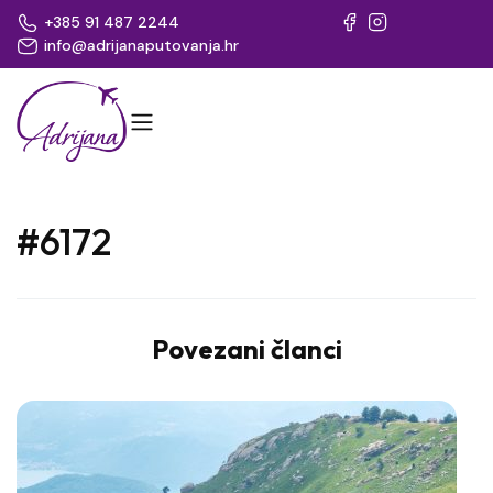
+385 91 487 2244
info@adrijanaputovanja.hr
#6172
Povezani članci