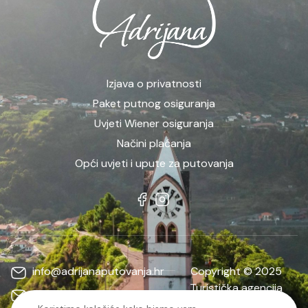
Izjava o privatnosti
Paket putnog osiguranja
Uvjeti Wiener osiguranja
Načini plaćanja
Opći uvjeti i upute za putovanja
info@adrijanaputovanja.hr
Copyright © 2025
Turistička agencija
d.matkovic@adrijanaputovanja.hr
ADRIJANA | Sva prava