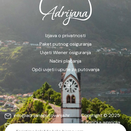
Izjava o privatnosti
Paket putnog osiguranja
Uvjeti Wiener osiguranja
Načini plaćanja
Opći uvjeti i upute za putovanja
info@adrijanaputovanja.hr
Copyright © 2025
Turistička agencija
d.matkovic@adrijanaputovanja.hr
ADRIJANA | Sva prava