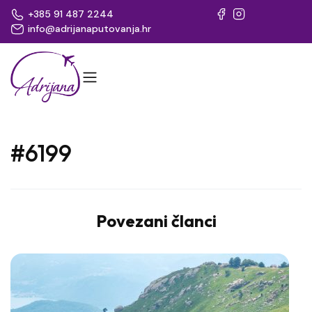
+385 91 487 2244
info@adrijanaputovanja.hr
#6199
Povezani članci