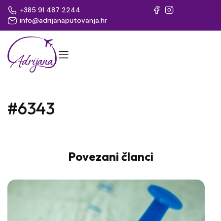
+385 91 487 2244
info@adrijanaputovanja.hr
#6343
Povezani članci