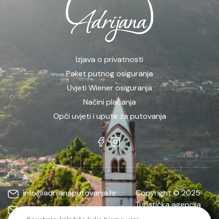
Izjava o privatnosti
Paket putnog osiguranja
Uvjeti Wiener osiguranja
Načini plaćanja
Opći uvjeti i upute za putovanja
info@adrijanaputovanja.hr
Copyright © 2025
Turistička agencija
d.matkovic@adrijanaputovanja.hr
ADRIJANA | Sva prava