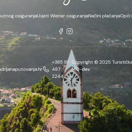
putnog osiguranja
Uvjeti Wiener osiguranja
Načini plaćanja
Opći 
+385 91
Copyright © 2025 Turistička
drijanaputovanja.hr
487
MO-dev
2244