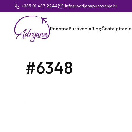
+385 91 487 2244
info@adrijanaputovanja.hr
Početna
Putovanja
Blog
Česta pitanja
#6348