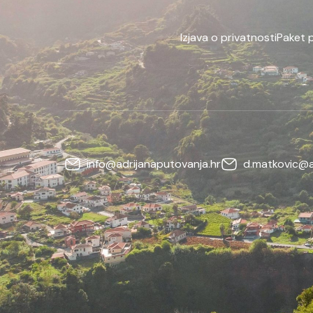
Izjava o privatnosti
Paket 
info@adrijanaputovanja.hr
d.matkovic@a