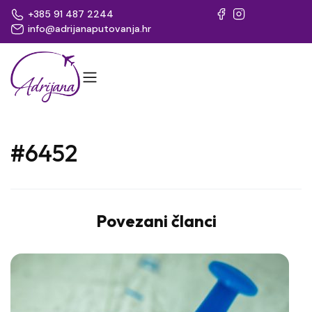
+385 91 487 2244
info@adrijanaputovanja.hr
#6452
Povezani članci