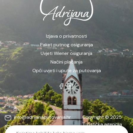
Izjava o privatnosti
Paket putnog osiguranja
Uvjeti Wiener osiguranja
Načini plaćanja
Opći uvjeti i upute za putovanja
info@adrijanaputovanja.hr
Copyright © 2025
Turistička agencija
d.matkovic@adrijanaputovanja.hr
ADRIJANA | Sva prava