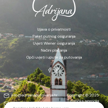
Izjava o privatnosti
Paket putnog osiguranja
Uvjeti Wiener osiguranja
Načini plaćanja
Opći uvjeti i upute za putovanja
info@adrijanaputovanja.hr
Copyright © 2025
Turistička agencija
d.matkovic@adrijanaputovanja.hr
ADRIJANA | Sva prava