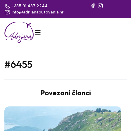
+385 91 487 2244
info@adrijanaputovanja.hr
#6455
Povezani članci