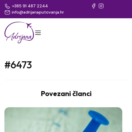
+385 91 487 2244
info@adrijanaputovanja.hr
#6473
Povezani članci