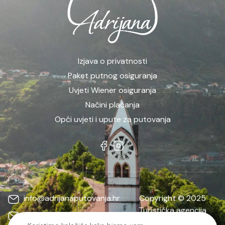
Izjava o privatnosti
Paket putnog osiguranja
Uvjeti Wiener osiguranja
Načini plaćanja
Opći uvjeti i upute za putovanja
info@adrijanaputovanja.hr
Copyright © 2025
Turistička agencija
d.matkovic@adrijanaputovanja.hr
ADRIJANA | Sva prava