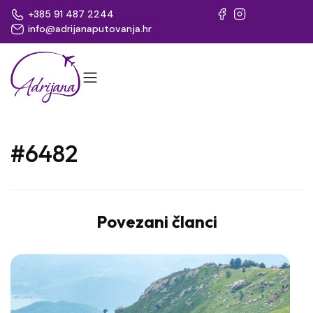
+385 91 487 2244
info@adrijanaputovanja.hr
#6482
Povezani članci