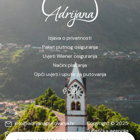
Izjava o privatnosti
Paket putnog osiguranja
Uvjeti Wiener osiguranja
Načini plaćanja
Opći uvjeti i upute za putovanja
info@adrijanaputovanja.hr
Copyright © 2025
Turistička agencija
d.matkovic@adrijanaputovanja.hr
ADRIJANA | Sva prava