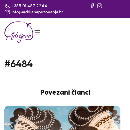
+385 91 487 2244
info@adrijanaputovanja.hr
#6484
Povezani članci