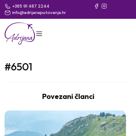
+385 91 487 2244
info@adrijanaputovanja.hr
#6501
Povezani članci