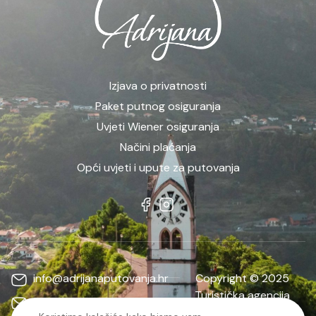
Izjava o privatnosti
Paket putnog osiguranja
Uvjeti Wiener osiguranja
Načini plaćanja
Opći uvjeti i upute za putovanja
info@adrijanaputovanja.hr
Copyright © 2025
Turistička agencija
d.matkovic@adrijanaputovanja.hr
ADRIJANA | Sva prava