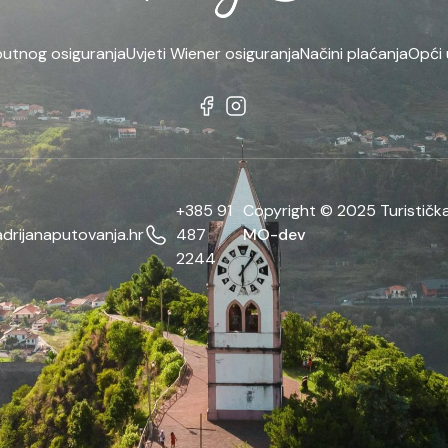
putnog osiguranja
Uvjeti Wiener osiguranja
Načini plaćanja
Opći 
+385 91
Copyright © 2025 Turistička
drijanaputovanja.hr
487
MO-dev
2244