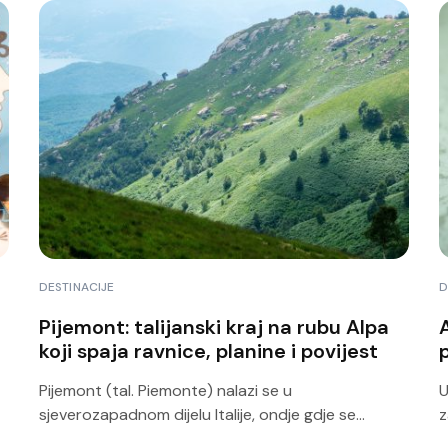
DESTINACIJE
D
Pijemont: talijanski kraj na rubu Alpa
A
koji spaja ravnice, planine i povijest
p
Pijemont (tal. Piemonte) nalazi se u
U
sjeverozapadnom dijelu Italije, ondje gdje se...
z