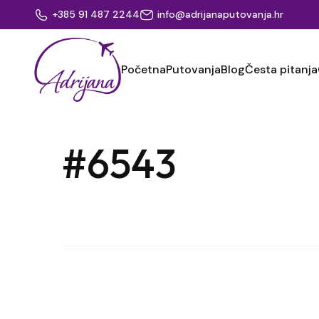
+385 91 487 2244
info@adrijanaputovanja.hr
Početna
Putovanja
Blog
Česta pitanja
#6543