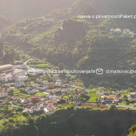
Izjava o privatnosti
Paket 
info@adrijanaputovanja.hr
d.matkovic@a