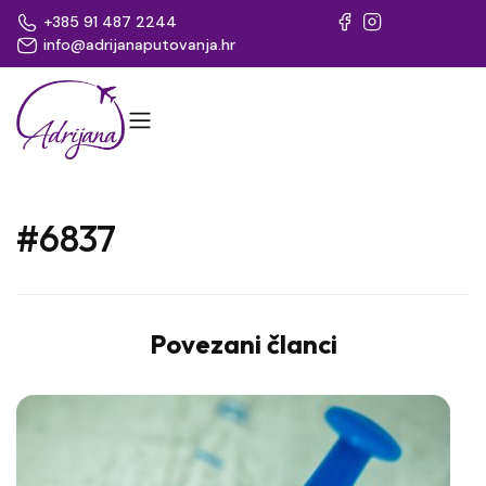
+385 91 487 2244
info@adrijanaputovanja.hr
#6837
Povezani članci