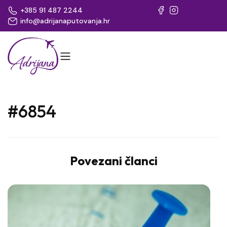
+385 91 487 2244
info@adrijanaputovanja.hr
#6854
Povezani članci