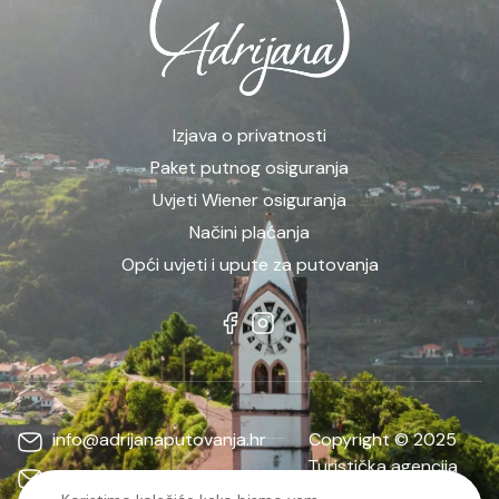
Izjava o privatnosti
Paket putnog osiguranja
Uvjeti Wiener osiguranja
Načini plaćanja
Opći uvjeti i upute za putovanja
info@adrijanaputovanja.hr
Copyright © 2025
Turistička agencija
d.matkovic@adrijanaputovanja.hr
ADRIJANA | Sva prava