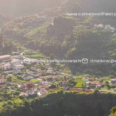
Izjava o privatnosti
Paket 
info@adrijanaputovanja.hr
d.matkovic@a