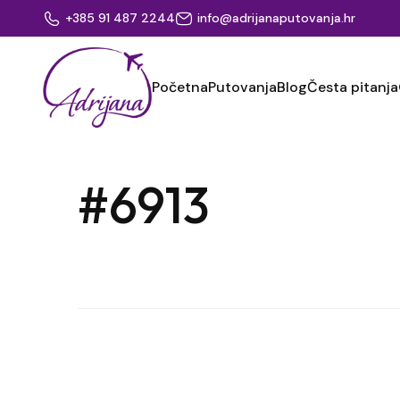
+385 91 487 2244
info@adrijanaputovanja.hr
Početna
Putovanja
Blog
Česta pitanja
#6913