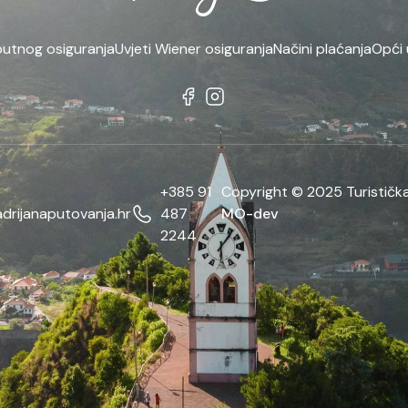
putnog osiguranja
Uvjeti Wiener osiguranja
Načini plaćanja
Opći 
+385 91
Copyright © 2025 Turistička
drijanaputovanja.hr
487
MO-dev
2244