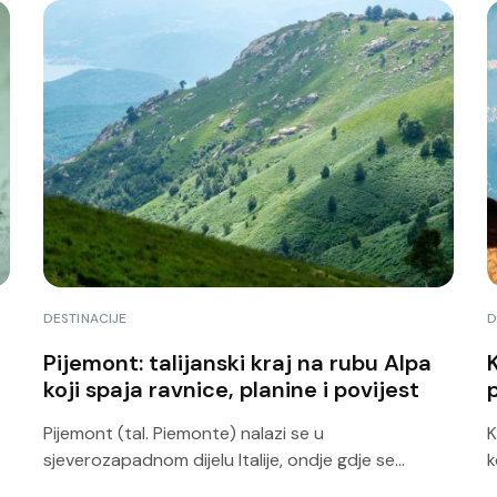
DESTINACIJE
D
Pijemont: talijanski kraj na rubu Alpa
koji spaja ravnice, planine i povijest
Pijemont (tal. Piemonte) nalazi se u
K
sjeverozapadnom dijelu Italije, ondje gdje se...
k