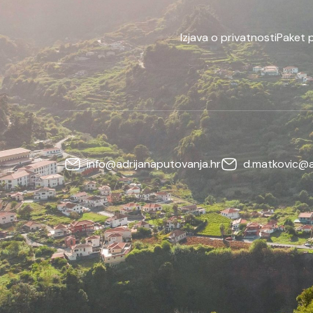
Izjava o privatnosti
Paket 
info@adrijanaputovanja.hr
d.matkovic@a