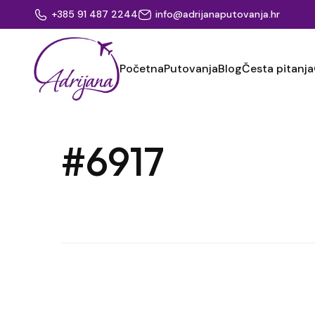
+385 91 487 2244
info@adrijanaputovanja.hr
Početna
Putovanja
Blog
Česta pitanja
#6917