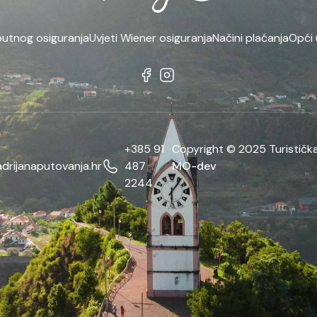
putnog osiguranja
Uvjeti Wiener osiguranja
Načini plaćanja
Opći 
+385 91
Copyright © 2025 Turistička
drijanaputovanja.hr
487
MO-dev
2244