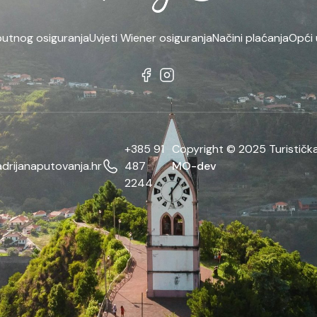
putnog osiguranja
Uvjeti Wiener osiguranja
Načini plaćanja
Opći 
+385 91
Copyright © 2025 Turistička
drijanaputovanja.hr
487
MO-dev
2244