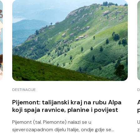
DESTINACIJE
D
Pijemont: talijanski kraj na rubu Alpa
A
koji spaja ravnice, planine i povijest
p
Pijemont (tal. Piemonte) nalazi se u
U
sjeverozapadnom dijelu Italije, ondje gdje se...
z