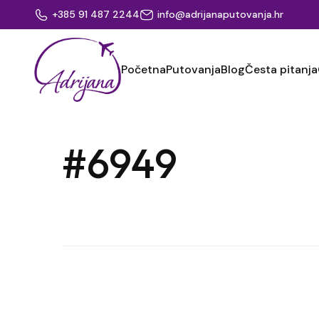
+385 91 487 2244
info@adrijanaputovanja.hr
Početna
Putovanja
Blog
Česta pitanja
#6949