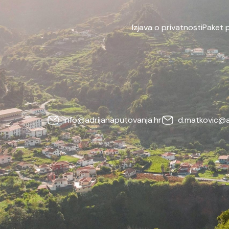
Izjava o privatnosti
Paket 
info@adrijanaputovanja.hr
d.matkovic@a