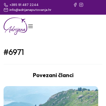
+385 91 487 2244
info@adrijanaputovanja.hr
#6971
Povezani članci