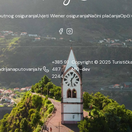
putnog osiguranja
Uvjeti Wiener osiguranja
Načini plaćanja
Opći 
+385 91
Copyright © 2025 Turistička
drijanaputovanja.hr
487
MO-dev
2244