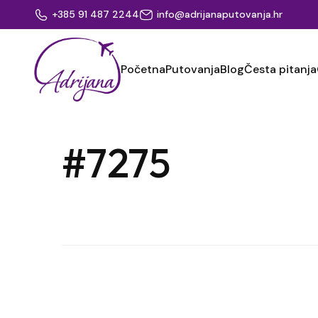
+385 91 487 2244
info@adrijanaputovanja.hr
Početna
Putovanja
Blog
Česta pitanja
#7275