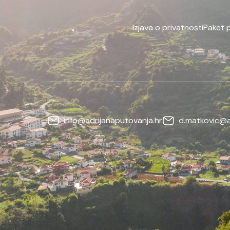
Izjava o privatnosti
Paket 
info@adrijanaputovanja.hr
d.matkovic@a