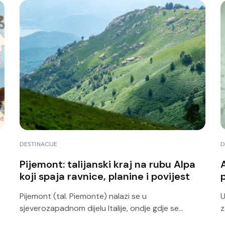
DESTINACIJE
D
Pijemont: talijanski kraj na rubu Alpa
A
koji spaja ravnice, planine i povijest
p
Pijemont (tal. Piemonte) nalazi se u
U
sjeverozapadnom dijelu Italije, ondje gdje se...
z