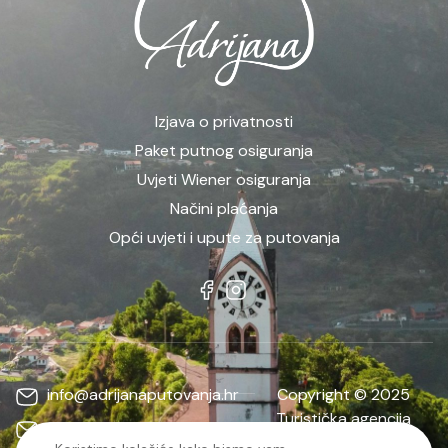
Izjava o privatnosti
Paket putnog osiguranja
Uvjeti Wiener osiguranja
Načini plaćanja
Opći uvjeti i upute za putovanja
info@adrijanaputovanja.hr
Copyright © 2025
Turistička agencija
d.matkovic@adrijanaputovanja.hr
ADRIJANA | Sva prava