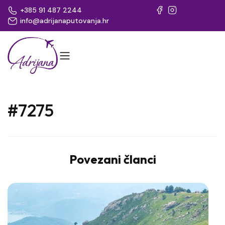
+385 91 487 2244
info@adrijanaputovanja.hr
#7275
Povezani članci