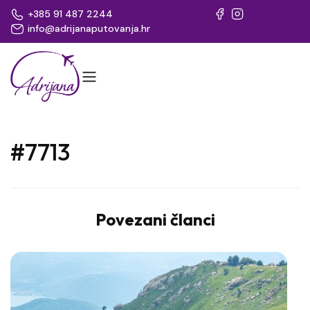
+385 91 487 2244
info@adrijanaputovanja.hr
#7713
Povezani članci