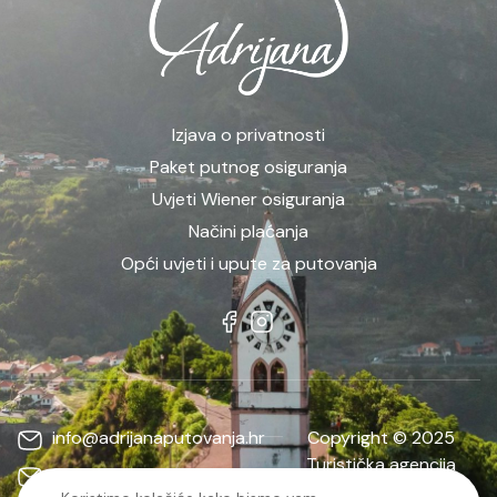
Izjava o privatnosti
Paket putnog osiguranja
Uvjeti Wiener osiguranja
Načini plaćanja
Opći uvjeti i upute za putovanja
info@adrijanaputovanja.hr
Copyright © 2025
Turistička agencija
d.matkovic@adrijanaputovanja.hr
ADRIJANA | Sva prava