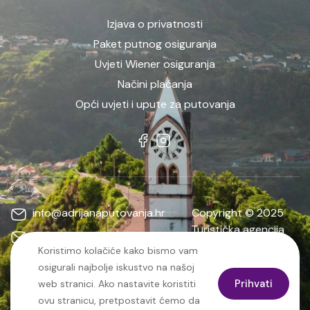
Izjava o privatnosti
Paket putnog osiguranja
Uvjeti Wiener osiguranja
Načini plaćanja
Opći uvjeti i upute za putovanja
info@adrijanaputovanja.hr
Copyright © 2025
Turistička agencija
d.matkovic@adrijanaputovanja.hr
ADRIJANA | Sva prava
Koristimo kolačiće kako bismo vam
+385 91
pridržana. | Web:
MO-
osigurali najbolje iskustvo na našoj
487 2244
dev
Prihvati
web stranici. Ako nastavite koristiti
ovu stranicu, pretpostavit ćemo da