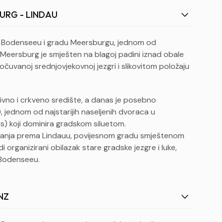
BURG - LINDAU
a Bodenseeu i gradu Meersburgu, jednom od
. Meersburg je smješten na blagoj padini iznad obale
uvanoj srednjovjekovnoj jezgri i slikovitom položaju
tivno i crkveno središte, a danas je posebno
 jednom od najstarijih naseljenih dvoraca u
) koji dominira gradskom siluetom.
vanja prema Lindauu, povijesnom gradu smještenom
i organizirani obilazak stare gradske jezgre i luke,
 Bodenseeu.
ENZ