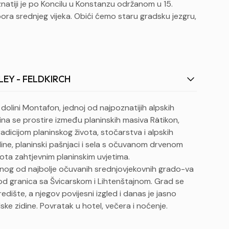
t
natiji je po Koncilu u Konstanzu održanom u 15.
e
bora srednjeg vijeka. Obići ćemo staru gradsku jezgru,
n
j
a
*
LEY - FELDKIRCH
olini Montafon, jednoj od najpoznatijih alpskih
olina se prostire između planinskih masiva Rätikon,
radicijom planinskog života, stočarstva i alpskih
oline, planinski pašnjaci i sela s očuvanom drvenom
ota zahtjevnim planinskim uvjetima.
dnog od najbolje očuvanih srednjovjekovnih grado-va
ko od granica sa Švicarskom i Lihtenštajnom. Grad se
ište, a njegov povijesni izgled i danas je jasno
dske zidine. Povratak u hotel, večera i noćenje.