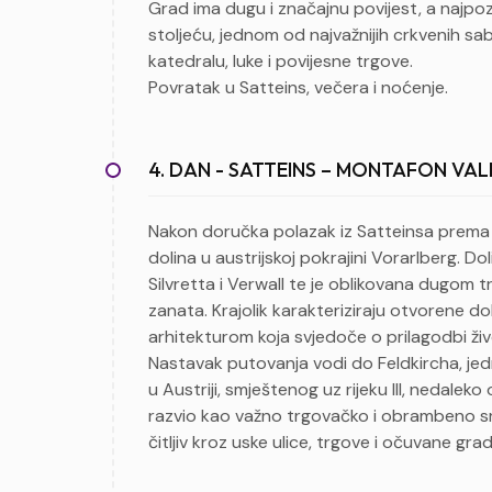
Grad ima dugu i značajnu povijest, a najpoz
stoljeću, jednom od najvažnijih crkvenih sa
katedralu, luke i povijesne trgove.
Povratak u Satteins, večera i noćenje.
4. DAN - SATTEINS – MONTAFON VAL
Nakon doručka polazak iz Satteinsa prema d
dolina u austrijskoj pokrajini Vorarlberg. D
Silvretta i Verwall te je oblikovana dugom t
zanata. Krajolik karakteriziraju otvorene d
arhitekturom koja svjedoče o prilagodbi živ
Nastavak putovanja vodi do Feldkircha, je
u Austriji, smještenog uz rijeku Ill, nedale
razvio kao važno trgovačko i obrambeno sred
čitljiv kroz uske ulice, trgove i očuvane gra