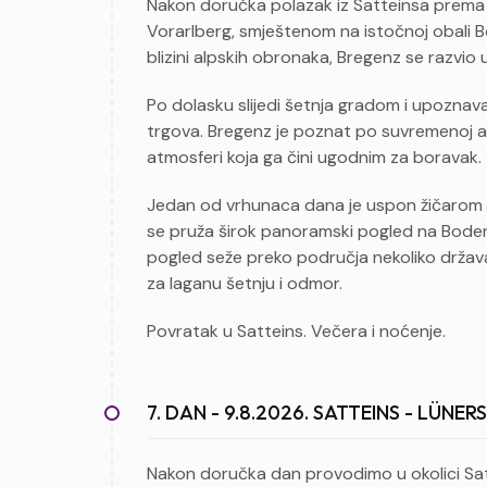
Nakon doručka polazak iz Satteinsa prema 
Vorarlberg, smještenom na istočnoj obali B
blizini alpskih obronaka, Bregenz se razvio u
Po dolasku slijedi šetnja gradom i upoznava
trgova. Bregenz je poznat po suvremenoj ar
atmosferi koja ga čini ugodnim za boravak.
Jedan od vrhunaca dana je uspon žičarom n
se pruža širok panoramski pogled na Boden
pogled seže preko područja nekoliko držav
za laganu šetnju i odmor.
Povratak u Satteins. Večera i noćenje.
7. DAN - 9.8.2026. SATTEINS - LÜNER
Nakon doručka dan provodimo u okolici Satte