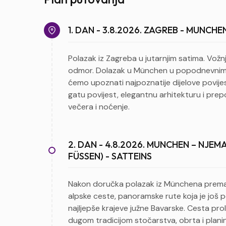
1. DAN - 3.8.2026. ZAGREB - MUNCHE
Polazak iz Zagreba u jutarnjim satima. Vožnj
odmor. Dolazak u München u popodnevnim sa
ćemo upoznati najpoznatije dijelove povijes
gatu povijest, elegantnu arhitekturu i prep
večera i noćenje.
2. DAN - 4.8.2026. MUNCHEN – NJ
FÜSSEN) - SATTEINS
Nakon doručka polazak iz Münchena prema 
alpske ceste, panoramske rute koja je još 
najljepše krajeve južne Bavarske. Cesta pro
dugom tradicijom stočarstva, obrta i plani