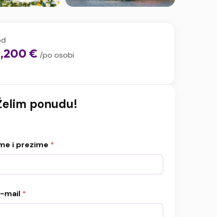
od
1,200 €
/po osobi
Želim ponudu!
me i prezime
*
-mail
*