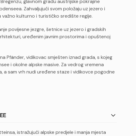
Bregenzu, glavnom gradu austrijske pokrajine
odenseea. Zahvaljujući svom položaju uz jezero i
 važno kulturno i turističko središte regije.
nje povijesne jezgre, šetnice uz jezero i gradskih
hitekturi, uređenim javnim prostorima i opuštenoj
a Pfänder, vidikovac smješten iznad grada, s kojeg
see i okolne alpske masive. Za vedrog vremena
a, a sam vrh nudi uređene staze i vidikovce pogodne
SEE
insa, istražujući alpske predjele i manja mjesta