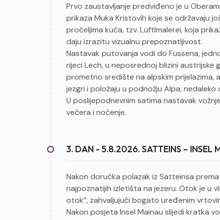
Prvo zaustavljanje predviđeno je u Oberam
prikaza Muka Kristovih koje se održavaju još
pročeljima kuća, tzv. Lüftlmalerei, koja pri
daju izrazitu vizualnu prepoznatljivost.
Nastavak putovanja vodi do Füssena, jedno
rijeci Lech, u neposrednoj blizini austrijske
prometno središte na alpskim prijelazima,
jezgri i položaju u podnožju Alpa, nedalek
U poslijepodnevnim satima nastavak vožnje p
večera i noćenje.
3. DAN - 5.8.2026. SATTEINS – INSE
Nakon doručka polazak iz Satteinsa prema
najpoznatijih izletišta na jezeru. Otok je u 
otok”, zahvaljujući bogato uređenim vrtovim
Nakon posjeta Insel Mainau slijedi kratka 