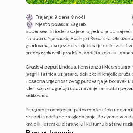
Trajanje:
9 dana 8 noći
Mjesto polaska:
Zagreb
Bodensee, ili Bodensko jezero, jedno je od najveći
na dodiru Njemačke, Austrije i Švicarske. Okružen
gradovima, ovo jezero stoljećima je oblikovalo živ
srednjovjekovnih gradskih središta koja su i danas
Gradovi poput Lindaua, Konstanza i Meersburga n
jezgri i šetnica uz jezero, dok okolni krajolik pruža
Posebna vrijednost ovog putovanja je boravak u al
izleti koji omogućuju upoznavanje raznolikih pejz
vidikovaca.
Program je namijenjen putnicima koji žele upoznat
prirodi i sadržajno razgledavanje. Pozivamo vas d
krajolik, jezersku eleganciju i kulturnu baštinu reg
Plan putovanja