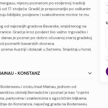
mergauu, mjestu poznatom po stoljetnoj tradiciji
a
:
 od 17. stoljeća. Gradić je prepoznatljiv po oslikanim
z
kazuju biblijske, povijesne i svakodnevne motive te mu
a
i
U
g od najstarijih gradova Bavarske, smještenog na
t
 granice. Grad je kroz povijest bio važno trgovačko i
 a danas je poznat po dobro očuvanoj staroj gradskoj
r
o od poznatih bavarskih dvoraca.
rema Austriji i dolazak u Satteins. Smještaj u hotel,
s
i
r
v
a
j
e
i
L MAINAU - KONSTANZ
t
i
k
k
 Bodenseeu i otoku Insel Mainau, jednom od
o
vlasništvu obitelji Bernadotte i poznat je kao “cvjetni
r
a, parkovima i staklenicima s egzotičnim biljkama.
i
š
vožnja do Konstanza, najvećeg grada na Bodenseeu.