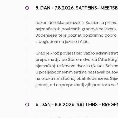
5. DAN - 7.8.2026. SATTEINS– MEERS
Nakon doručka polazak iz Satteinsa prem
najznačajnijih povijesnih gradova na jezeru
Bodenseea te je poznat po iznimno dobro oč
s pogledom na jezero i Alpe.
Grad je kroz povijest bio važno administra
prepoznatljiv po Starom dvorcu (Alte Burg),
Njemačkoj, te Novom dvorcu (Neues Schloss
U poslijepodnevnim satima nastavak puto
na otoku na istočnoj obali Bodenseea. Slijed
jednog od najprepoznatljivijih prostora na
6. DAN - 8.8.2026. SATTEINS - BREG