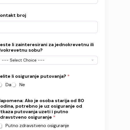
ontakt broj
este li zainteresirani za jednokrevetnu ili
vokrevetnu sobu?
elite li osiguranje putovanja?
*
Da
Ne
N
apomena: Ako je osoba starija od 80
odina, potrebno je uz osiguranje od
p
tkaza putovanja uzeti i putno
o
dravstveno osiguranje
*
m
e
Putno zdravstveno osiguranje
n