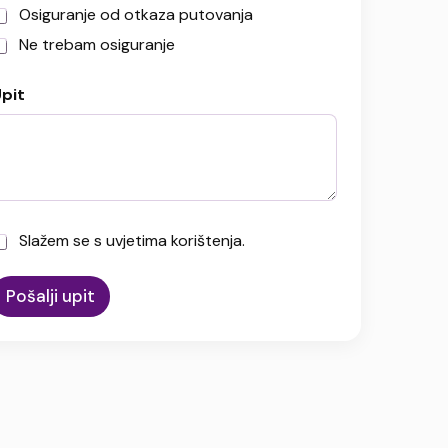
Osiguranje od otkaza putovanja
Ne trebam osiguranje
pit
n
e
e
U
Slažem se s uvjetima korištenja.
n
Pošalji upit
A
o