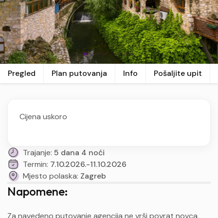
Pregled
Plan putovanja
Info
Pošaljite upit
Cijena uskoro
Trajanje:
5 dana 4 noći
Termin:
7.10.2026.-11.10.2026
Mjesto polaska:
Zagreb
Napomene:
Za navedeno putovanje agencija ne vrši povrat novca,