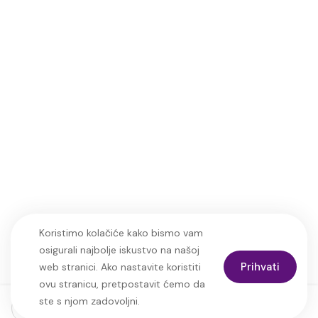
Opći uvjeti i upute za putovanja
info@adrijanaputovanja.hr
Copyright © 2025
Turistička agencija
d.matkovic@adrijanaputovanja.hr
ADRIJANA | Sva prava
+385 91
pridržana. | Web:
MO-
487 2244
dev
Koristimo kolačiće kako bismo vam
osigurali najbolje iskustvo na našoj
Prihvati
web stranici. Ako nastavite koristiti
ovu stranicu, pretpostavit ćemo da
ste s njom zadovoljni.