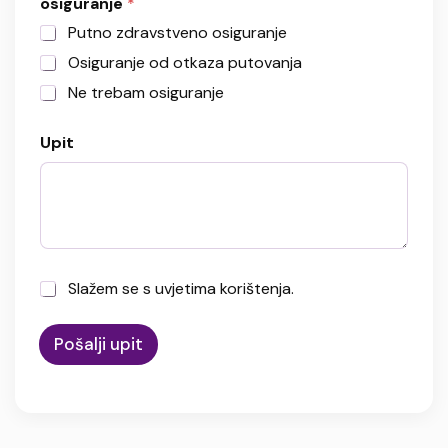
osiguranje
*
m
e
Putno zdravstveno osiguranje
n
Osiguranje od otkaza putovanja
a
:
Ne trebam osiguranje
u
z
e
Upit
t
i
p
u
t
o
v
U
Slažem se s uvjetima korištenja.
a
v
n
j
j
Pošalji upit
e
a
t
?
i
k
o
r