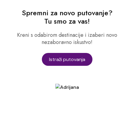
Spremni za novo putovanje?
Tu smo za vas!
Kreni s odabirom destinacije i izaberi novo
nezaboravno iskustvo!
Istraži putovanja
Izjava o privatnosti
Paket putnog osiguranja
Uvjeti Wiener osiguranja
Načini plaćanja