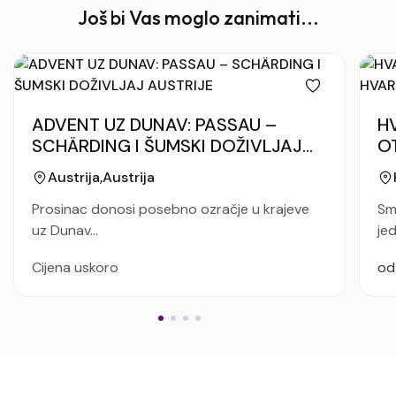
i
Još bi Vas moglo zanimati...
š
t
e
n
j
a
ADVENT UZ DUNAV: PASSAU –
H
*
SCHÄRDING I ŠUMSKI DOŽIVLJAJ
O
AUSTRIJE
O
Austrija
Austrija
Prosinac donosi posebno ozračje u krajeve
Sm
uz Dunav...
jed
Cijena uskoro
od