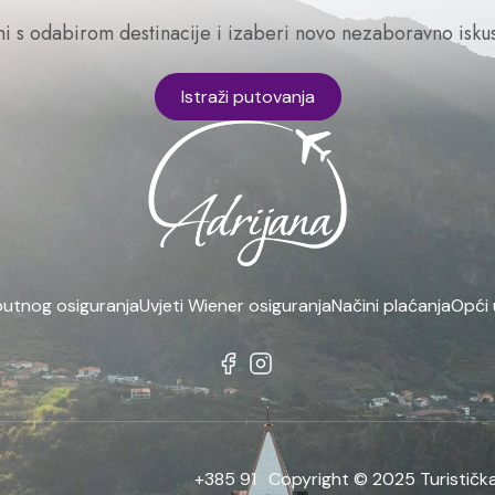
ni s odabirom destinacije i izaberi novo nezaboravno iskus
Istraži putovanja
putnog osiguranja
Uvjeti Wiener osiguranja
Načini plaćanja
Opći 
+385 91
Copyright © 2025 Turistička