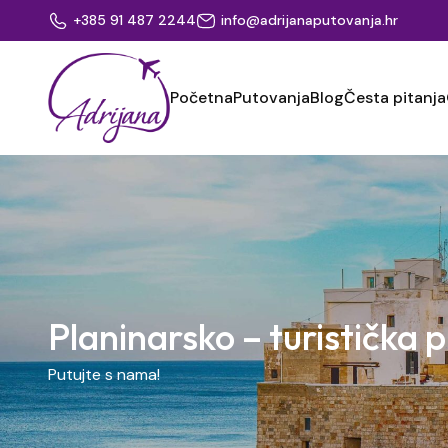
+385 91 487 2244
info@adrijanaputovanja.hr
Početna
Putovanja
Blog
Česta pitanja
Planinarsko – turistička 
Putujte s nama!