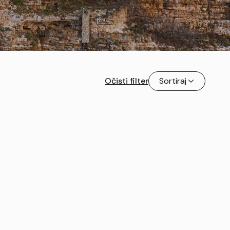
Očisti filter
Sortiraj